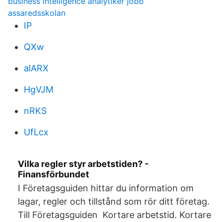
business intelligence analytiker jobb
assaredsskolan
IP
QXw
alARX
HgVJM
nRKS
UfLcx
Vilka regler styr arbetstiden? -
Finansförbundet
I Företagsguiden hittar du information om
lagar, regler och tillstånd som rör ditt företag.
Till Företagsguiden Kortare arbetstid. Kortare