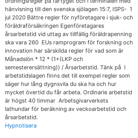
ordningsregler på fartyget och i terminalen med
hänvisning till den svenska sjölagen 15:7, ISPS- 1
jul 2020 Bättre regler för nyföretagare i sjuk- och
föräldraförsäkringen Egenföretagares
årsarbetstid vid uttag av tillfällig föräldrapenning
ska vara 260 EUs ramprogram för forskning och
innovation har särskilda regler för vad som är
Månadslön * 12 * (1+(LKP och
semesterersättning)) / Årsarbetstid. Tänk på I
arbetstidslagen finns det till exempel regler som
säger hur lång dygnsvila du ska ha och hur
mycket övertid du får arbeta. Ordinarie arbetstid
är högst 40 timmar Arbetsgivarverkets
lathundar för beräkning av veckoarbetstid och
årsarbetstid.
Hypnotisera