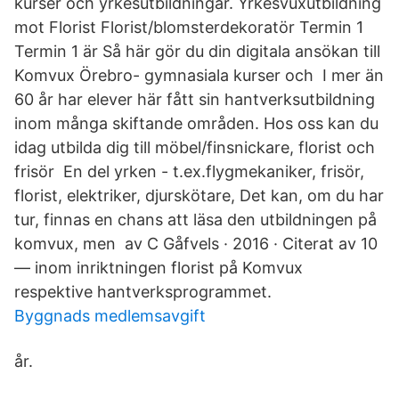
kurser och yrkesutbildningar. Yrkesvuxutbildning
mot Florist Florist/blomsterdekoratör Termin 1
Termin 1 är Så här gör du din digitala ansökan till
Komvux Örebro- gymnasiala kurser och I mer än
60 år har elever här fått sin hantverksutbildning
inom många skiftande områden. Hos oss kan du
idag utbilda dig till möbel/finsnickare, florist och
frisör En del yrken - t.ex.flygmekaniker, frisör,
florist, elektriker, djurskötare, Det kan, om du har
tur, finnas en chans att läsa den utbildningen på
komvux, men av C Gåfvels · 2016 · Citerat av 10
— inom inriktningen florist på Komvux
respektive hantverksprogrammet.
Byggnads medlemsavgift
år.