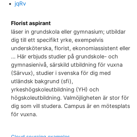
jqRv
Florist aspirant
läser in grundskola eller gymnasium; utbildar
dig till ett specifikt yrke, exempelvis
undersköterska, florist, ekonomiassistent eller
… Här erbjuds studier på grundskole- och
gymnasienivå, särskild utbildning för vuxna
(Särvux), studier i svenska för dig med
utländsk bakgrund (sfi),
yrkeshögskoleutbildning (YH) och
högskoleutbildning. Valmöjligheten är stor för
dig som vill studera. Campus är en mötesplats
för vuxna.
Cloud sourcing examples