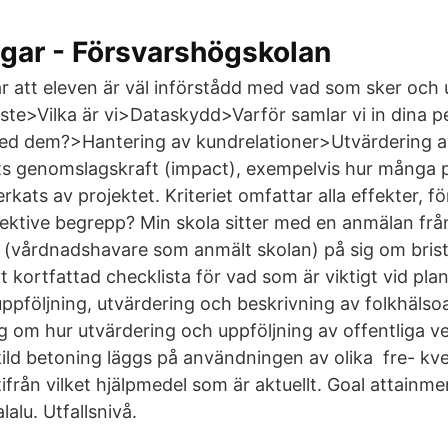
gar - Försvarshögskolan
r att eleven är väl införstådd med vad som sker och u
e>Vilka är vi>Dataskydd>Varför samlar vi in dina p
med dem?>Hantering av kundrelationer>Utvärdering a
ts genomslagskraft (impact), exempelvis hur många 
erkats av projektet. Kriteriet omfattar alla effekter,
ektive begrepp? Min skola sitter med en anmälan frå
 (vårdnadshavare som anmält skolan) på sig om briste
vt kortfattad checklista för vad som är viktigt vid pla
pföljning, utvärdering och beskrivning av folkhäls
ng om hur utvärdering och uppföljning av offentliga 
kild betoning läggs på användningen av olika fre- kve
från vilket hjälpmedel som är aktuellt. Goal attainme
lalu. Utfallsnivå.