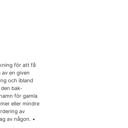
ning för att få
a av en given
ing och ibland
t den bak-
, namn för gamla
 mer eller mindre
rdering av
drag av någon. •