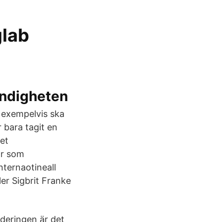
glab
yndigheten
 exempelvis ska
 bara tagit en
et
år som
nternaotineall
er Sigbrit Franke
deringen är det