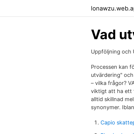
lonawzu.web.a
Vad ut
Uppföljning och 
Processen kan fö
utvärdering" och
– vilka frågor? 
viktigt att ha et
alltid skillnad 
synonymer. Ibla
Capio skatte