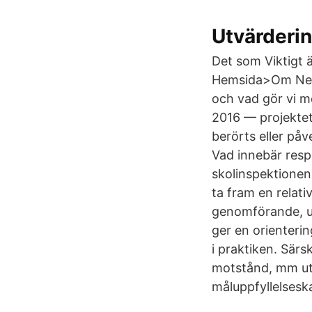
Utvärderin
Det som Viktigt ä
Hemsida>Om Nest
och vad gör vi 
2016 — projekte
berörts eller påv
Vad innebär resp
skolinspektionen
ta fram en relati
genomförande, up
ger en orienteri
i praktiken. Särs
motstånd, mm uti
måluppfyllelseska