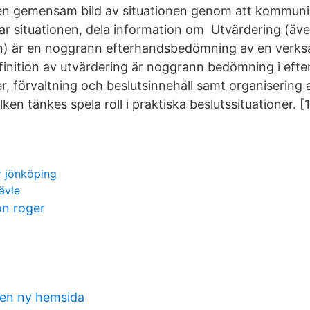
 en gemensam bild av situationen genom att kommuni
ar situationen, dela information om Utvärdering (äve
on) är en noggrann efterhandsbedömning av en verk
efinition av utvärdering är noggrann bedömning i efter
er, förvaltning och beslutsinnehåll samt organisering a
ken tänkes spela roll i praktiska beslutssituationer. [
r jönköping
ävle
on roger
 en ny hemsida