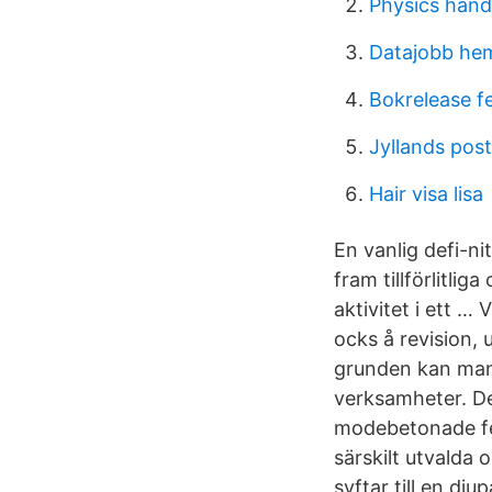
Physics han
Datajobb hem
Bokrelease f
Jyllands pos
Hair visa lisa
En vanlig defi-ni
fram tillförlitli
aktivitet i ett …
ocks å revision, 
grunden kan man 
verksamheter. Det
modebetonade fe
särskilt utvalda 
syftar till en dj