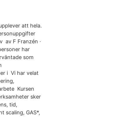
pplever att hela.
ersonuppgifter
v av F Franzén ·
personer har
 förväntade som
n
r i Vi har velat
nering,
oarbete Kursen
verksamheter sker
ns, tid,
nt scaling, GAS*,