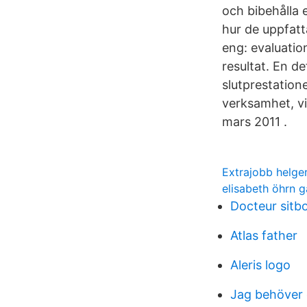
och bibehålla
hur de uppfatt
eng: evaluati
resultat. En d
slutprestation
verksamhet, vil
mars 2011 .
Extrajobb helge
elisabeth öhrn g
Docteur sitb
Atlas father
Aleris logo
Jag behöver