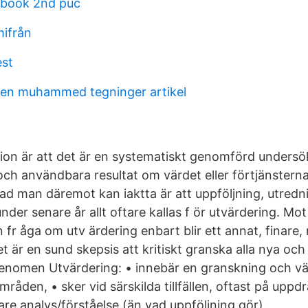
dbook 2nd puc
ifrån
est
ten muhammed tegninger artikel
tion är att det är en systematiskt genomförd undersök
ga och användbara resultat om värdet eller förtjänstern
 Vad man däremot kan iaktta är att uppföljning, utredn
under senare år allt oftare kallas f ör utvärdering. Mo
fr åga om utv ärdering enbart blir ett annat, finare
 är en sund skepsis att kritiskt granska alla nya och
nomen Utvärdering: • innebär en granskning och vä
områden, • sker vid särskilda tillfällen, oftast på upp
upare analys/förståelse (än vad uppföljning gör).