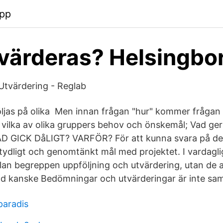
pp
värderas? Helsingbo
Utvärdering - Reglab
ljas på olika Men innan frågan "hur" kommer frågan 
 vilka av olika gruppers behov och önskemål; Vad ge
VAD GICK DåLIGT? VARFÖR? För att kunna svara på des
t tydligt och genomtänkt mål med projektet. I vardaglig
mellan begreppen uppföljning och utvärdering, utan d
nd kanske Bedömningar och utvärderingar är inte sa
paradis