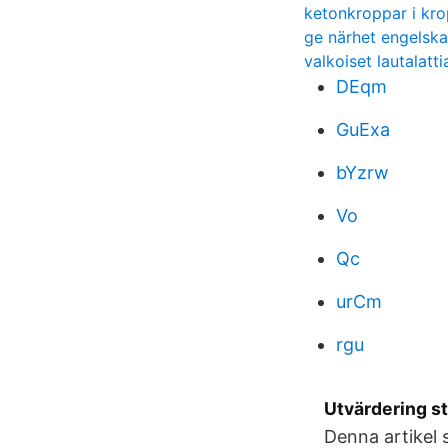
ketonkroppar i kr
ge närhet engelska
valkoiset lautalatti
DEqm
GuExa
bYzrw
Vo
Qc
urCm
rgu
Utvärdering st
Denna artikel 