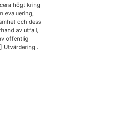
cera högt kring
n evaluering,
samhet och dess
hand av utfall,
v offentlig
1] Utvärdering .