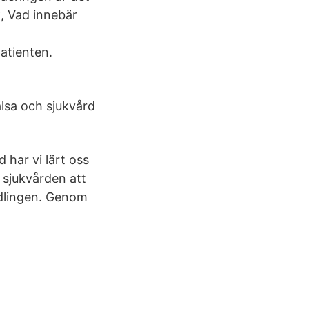
, Vad innebär
atienten.
lsa och sjukvård
 har vi lärt oss
i sjukvården att
ndlingen. Genom