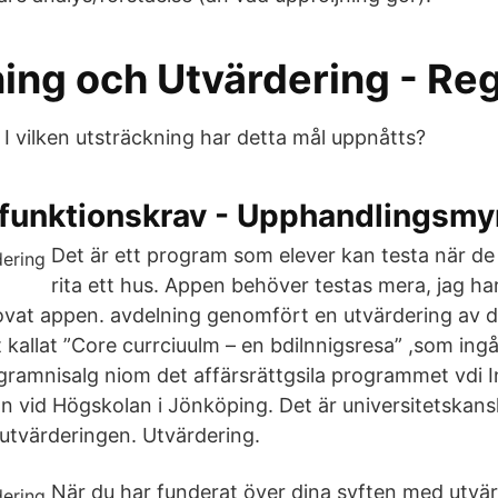
ning och Utvärdering - Re
 I vilken utsträckning har detta mål uppnåtts?
 funktionskrav - Upphandlingsm
Det är ett program som elever kan testa när de
rita ett hus. Appen behöver testas mera, jag har
ovat appen. avdelning genomfört en utvärdering av d
 kallat ”Core currciuulm – en bdilnnigsresa” ,som ing
ogramnisalg niom det affärsrättgsila programmet vdi I
 vid Högskolan i Jönköping. Det är universitetskansl
 utvärderingen. Utvärdering.
När du har funderat över dina syften med utvär