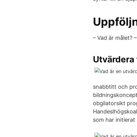
Uppfölj
– Vad är målet? –
Utvärdera
snabbtitt och pr
bildningskoncept
obgilatorsikt pr
Handeslhögskoaln
som har initierat