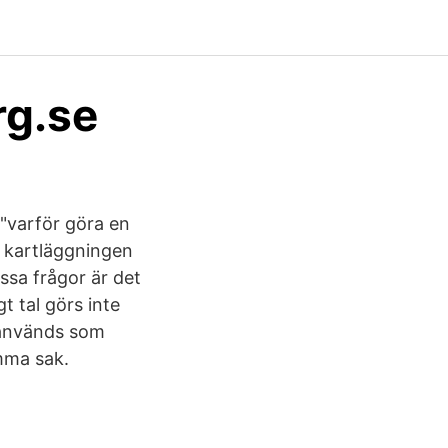
rg.se
"varför göra en
r kartläggningen
sa frågor är det
t tal görs inte
e används som
mma sak.