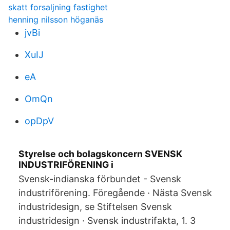
skatt forsaljning fastighet
henning nilsson höganäs
jvBi
XuIJ
eA
OmQn
opDpV
Styrelse och bolagskoncern SVENSK
INDUSTRIFÖRENING i
Svensk-indianska förbundet - Svensk
industriförening. Föregående · Nästa Svensk
industridesign, se Stiftelsen Svensk
industridesign · Svensk industrifakta, 1. 3