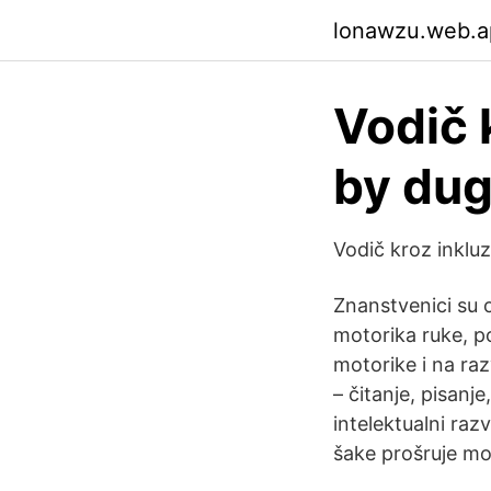
lonawzu.web.a
Vodič 
by dug
Vodič kroz inklu
Znanstvenici su 
motorika ruke, po
motorike i na ra
– čitanje, pisanj
intelektualni raz
šake prošruje mo