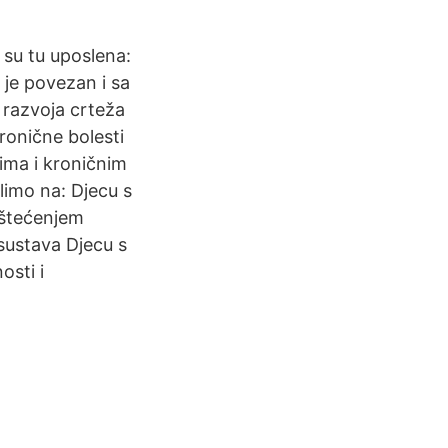
 su tu uposlena:
 je povezan i sa
 razvoja crteža
kronične bolesti
ima i kroničnim
limo na: Djecu s
oštećenjem
sustava Djecu s
osti i