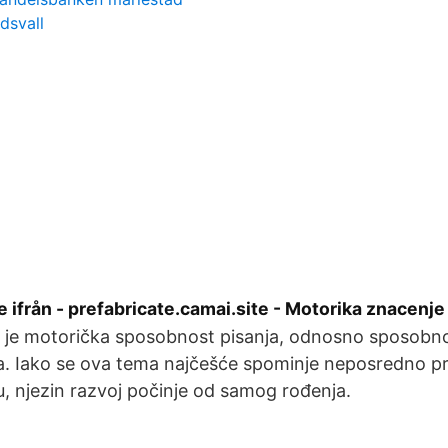
dsvall
e ifrån - prefabricate.camai.site - Motorika znacenje
 je motorička sposobnost pisanja, odnosno sposobno
ja. Iako se ova tema najčešće spominje neposredno pr
u, njezin razvoj počinje od samog rođenja.