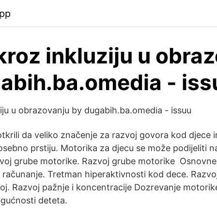
pp
kroz inkluziju u obra
abih.ba.omedia - iss
ziju u obrazovanju by dugabih.ba.omedia - issuu
otkrili da veliko značenje za razvoj govora kod djece
sebno prstiju. Motorika za djecu se može podijeliti na
zvoj grube motorike. Razvoj grube motorike Osnovne
e, računanje. Tretman hiperaktivnosti kod dece. Razvo
voj. Razvoj pažnje i koncentracije Dozrevanje motorike 
gućnosti deteta.