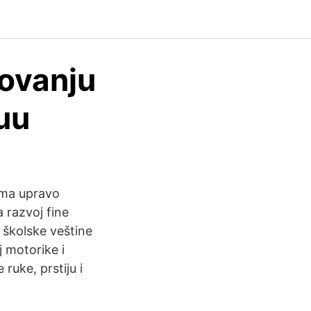
zovanju
uu
 ima upravo
 razvoj fine
 školske veštine
j motorike i
ruke, prstiju i