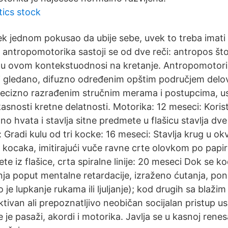
ics stock
ek jednom pokusao da ubije sebe, uvek to treba imati
antropomotorika sastoji se od dve reči: antropos što
 u ovom kontekstuodnosi na kretanje. Antropomotorik
ki gledano, difuzno određenim opštim područjem delova
 precizno razrađenim stručnim merama i postupcima, 
asnosti kretne delatnosti. Motorika: 12 meseci: Korist
no hvata i stavlja sitne predmete u flašicu stavlja dv
 Gradi kulu od tri kocke: 16 meseci: Stavlja krug u okv
 kocaka, imitirajući vuče ravne crte olovkom po papir
te iz flašice, crta spiralne linije: 20 meseci Dok se k
nja poput mentalne retardacije, izraženo ćutanja, pon
 je lupkanje rukama ili ljuljanje); kod drugih sa blaži
tivan ali prepoznatljivo neobičan socijalan pristup u
e je pasaži, akordi i motorika. Javlja se u kasnoj renes