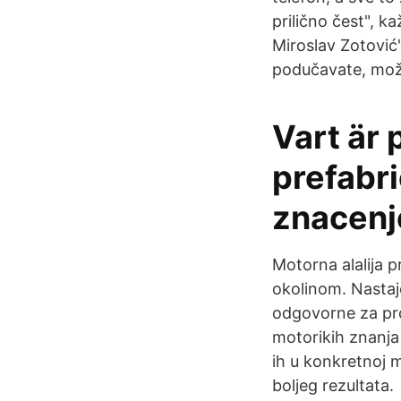
prilično čest", ka
Miroslav Zotović".
podučavate, može
Vart är 
prefabri
znacenj
Motorna alalija 
okolinom. Nastaj
odgovorne za pr
motorikih znanja
ih u konkretnoj m
boljeg rezultata.