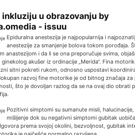
 inkluziju u obrazovanju by
a.omedia - issuu
Epiduralna anestezija je najpopularnija i najpoznat
anestezije za smanjenje bolova tokom porođaja. 
m anastezijom i da li se ona preporučuje svima, objaš
ć, ginekolog akušer iz ordinacije „Merida“. Fina motor
izni sitni pokreti rukom, odnosno uspostavi koordini
Cjelokupan razvoj fine motorike je od bitnog značaja za
nosti, što je dovoljan razlog da se na ovaj dio obrati
fija.
Pozitivni simptomi su sumanute misli, halucinacije
mišljenje dok su negativni simptomi gubitak uobič
vora prema svojoj okolini, bezvoljnost, gubitak intere
otorika je najčešće normalno razvijena.