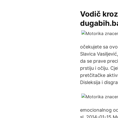
Vodič kroz
dugabih.b
očekujete sa ovo
Slavica Vasiljevi
da se prave prec
prstiju i očiju. 
pretčitačke aktiv
Disleksija i disgra
emocionalnog odgo
sl. 2014-01-15 M