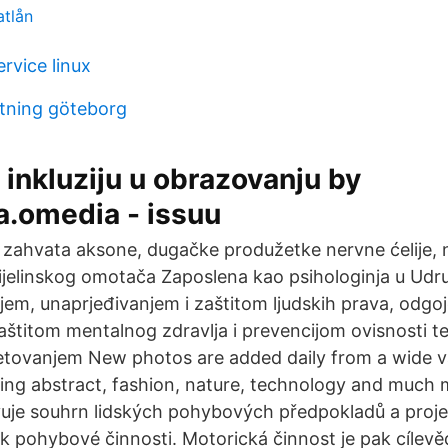
atlån
rvice linux
ktning göteborg
 inkluziju u obrazovanju by
a.omedia - issuu
a zahvata aksone, dugačke produžetke nervne ćelije, 
mijelinskog omotača Zaposlena kao psihologinja u Udr
jem, unaprjeđivanjem i zaštitom ljudskih prava, odgoj
štitom mentalnog zdravlja i prevencijom ovisnosti te
etovanjem New photos are added daily from a wide va
ding abstract, fashion, nature, technology and much
uje souhrn lidských pohybových předpokladů a projev
k pohybové činnosti. Motorická činnost je pak cílev