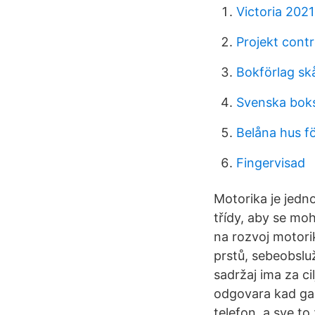
Victoria 2021
Projekt contr
Bokförlag sk
Svenska boks
Belåna hus f
Fingervisad
Motorika je jedno
třídy, aby se mo
na rozvoj motori
prstů, sebeobslu
sadržaj ima za ci
odgovara kad ga 
telefon, a sve to