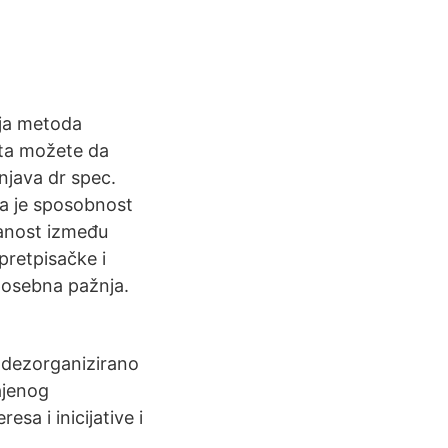
ija metoda
Šta možete da
njava dr spec.
ika je sposobnost
ranost između
 pretpisačke i
 posebna pažnja.
, dezorganizirano
ajenog
sa i inicijative i