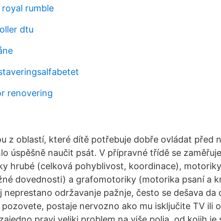
 royal rumble
oller dtu
åne
taveringsalfabetet
ör renovering
u z oblastí, které dítě potřebuje dobře ovládat před 
hlo úspěšně naučit psát. V přípravné třídě se zaměřu
ky hrubé (celková pohyblivost, koordinace), motori
žné dovednosti) a grafomotoriky (motorika psaní a kr
lj neprestano održavanje pažnje, često se dešava da d
pozovete, postaje nervozno ako mu isključite TV ili
 zajedno pravi veliki problem na više polja, od kojih je