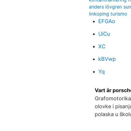
anders lövgren sun
linkoping turismo
EFGAo
UiCu
XC
kBVwp
Yq
Vart är porsch
Grafomotorika
olovke i pisan
polaska u škol