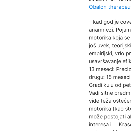
Obalon therapeut
– kad god je cov
anamnezi. Pojam 
motorika koja se
još uvek, teorijs
empirijski, vrlo
usavršavanje efik
13 meseci: Preciz
drugu: 15 meseci:
Gradi kulu od pet
Vadi sitne predme
vide teža ošteće
motorika (kao što
može postojati ak
interesa i … Kras