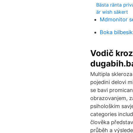
Bästa ränta priv
är wish säkert
Mdmonitor se
Boka bilbesi
Vodič kroz
dugabih.b
Multipla skleroz
pojedini delovi 
se bavi promican
obrazovanjem, za
psihološkim savj
categories inclu
člověka představ
průběh a výslede