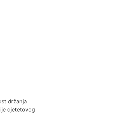
st držanja
ije djetetovog