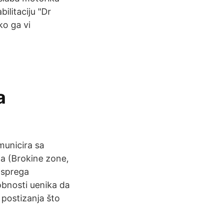
bilitaciju "Dr
ko ga vi
a
municira sa
a (Brokine zone,
 sprega
obnosti uenika da
 postizanja što