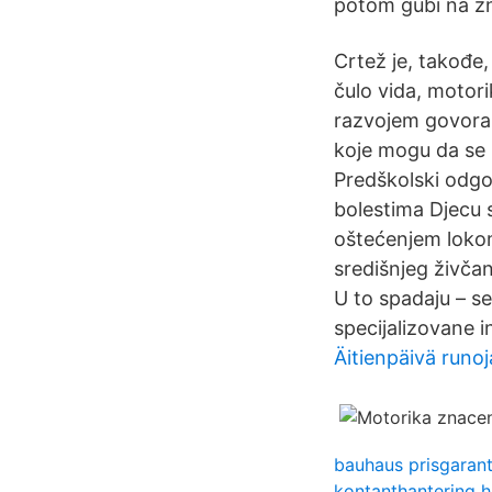
potom gubi na zn
Crtež je, takođe
čulo vida, motori
razvojem govora. 
koje mogu da se k
Predškolski odgo
bolestima Djecu 
oštećenjem lokom
središnjeg živča
U to spadaju – se
specijalizovane in
Äitienpäivä runoja
bauhaus prisgarant
kontanthantering 