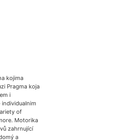
na kojima
uzi Pragma koja
em i
 individualnim
riety of
 more. Motorika
ů zahrnující
ědomý a