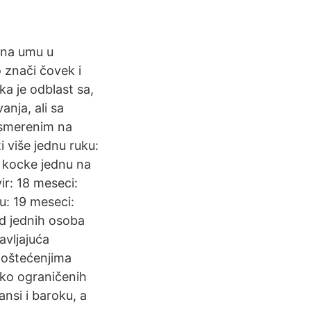
 na umu u
 znači čovek i
a je odblast sa,
nja, ali sa
usmerenim na
i više jednu ruku:
e kocke jednu na
ir: 18 meseci:
u: 19 meseci:
od jednih osoba
avljajuća
m oštećenjima
sko ograničenih
ansi i baroku, a