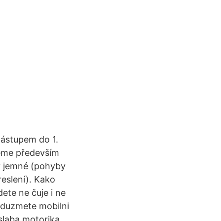
nástupem do 1.
jeme především
ky jemné (pohyby
eslení). Kako
ete ne čuje i ne
 oduzmete mobilni
 slaba motorika