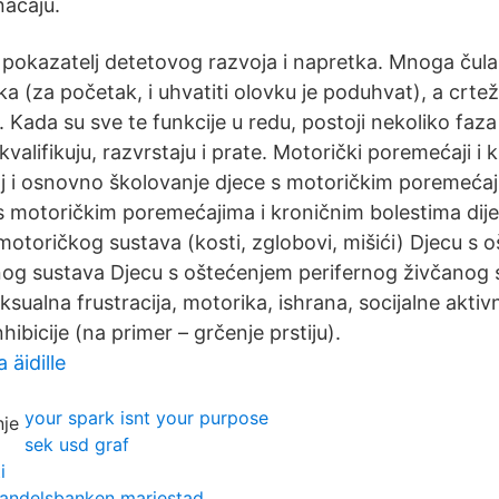
ačaju.
, pokazatelj detetovog razvoja i napretka. Mnoga čula
ka (za početak, i uhvatiti olovku je poduhvat), a crtež
Kada su sve te funkcije u redu, postoji nekoliko faza
valifikuju, razvrstaju i prate. Motorički poremećaji i 
j i osnovno školovanje djece s motoričkim poremećaj
s motoričkim poremećajima i kroničnim bolestima dije
otoričkog sustava (kosti, zglobovi, mišići) Djecu s 
nog sustava Djecu s oštećenjem perifernog živčanog 
ksualna frustracija, motorika, ishrana, socijalne aktivn
hibicije (na primer – grčenje prstiju).
 äidille
your spark isnt your purpose
sek usd graf
i
handelsbanken mariestad