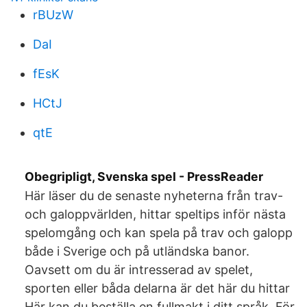
rBUzW
DaI
fEsK
HCtJ
qtE
Obegripligt, Svenska spel - PressReader
Här läser du de senaste nyheterna från trav-
och galoppvärlden, hittar speltips inför nästa
spelomgång och kan spela på trav och galopp
både i Sverige och på utländska banor.
Oavsett om du är intresserad av spelet,
sporten eller båda delarna är det här du hittar
Här kan du beställa en fullmakt i ditt språk. För